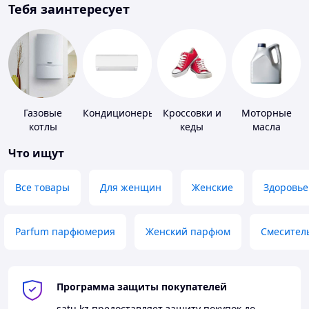
Тебя заинтересует
Газовые
Кондиционеры
Кроссовки и
Моторные
котлы
кеды
масла
Что ищут
Все товары
Для женщин
Женские
Здоровье
Parfum парфюмерия
Женский парфюм
Смесител
Программа защиты покупателей
satu.kz
предоставляет защиту покупок до