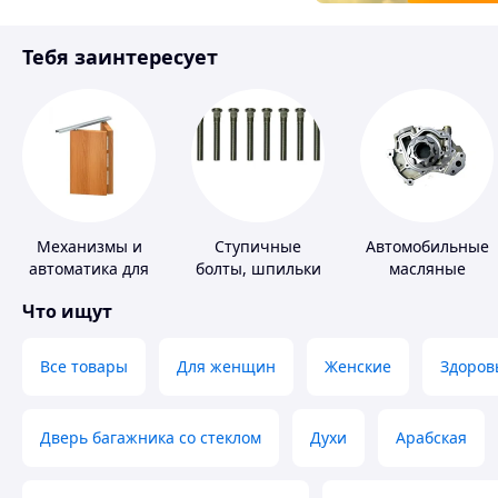
Товары для детей
Тебя заинтересует
Инструмент
Механизмы и
Ступичные
Автомобильные
автоматика для
болты, шпильки
масляные
окон и дверей
и гайки
насосы
Что ищут
Все товары
Для женщин
Женские
Здоров
Дверь багажника со стеклом
Духи
Арабская