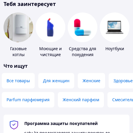
Тебя заинтересует
Газовые
Моющие и
Средства для
Ноутбуки
котлы
чистящие
похудения
средства
Что ищут
Все товары
Для женщин
Женские
Здоровье
Parfum парфюмерия
Женский парфюм
Смесител
Программа защиты покупателей
satu.kz
предоставляет защиту покупок до