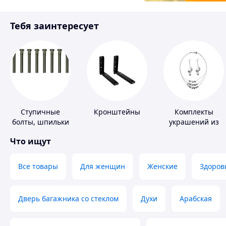
Товары для детей
Тебя заинтересует
Инструмент
Ступичные
Кронштейны
Комплекты
болты, шпильки
украшений из
и гайки
серебра
Что ищут
Все товары
Для женщин
Женские
Здоров
Дверь багажника со стеклом
Духи
Арабская