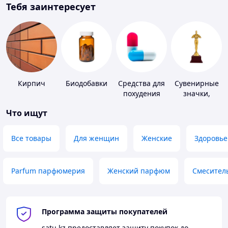
Тебя заинтересует
Кирпич
Биодобавки
Средства для
Сувенирные
похудения
значки,
награды
Что ищут
Все товары
Для женщин
Женские
Здоровье
Parfum парфюмерия
Женский парфюм
Смесител
Программа защиты покупателей
satu.kz
предоставляет защиту покупок до