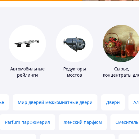
Автомобильные
Редукторы
Сырье,
рейлинги
мостов
концентраты дл
алкогольной
продукции
ье
Мир дверей межкомнатные двери
Двери
Ал
Parfum парфюмерия
Женский парфюм
Смеситель