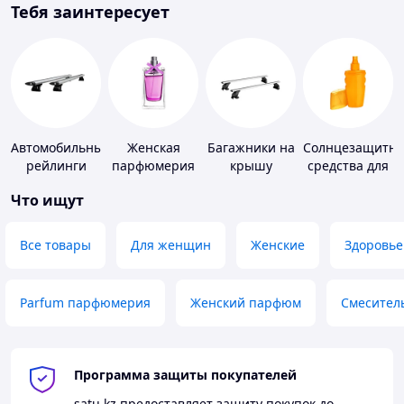
Тебя заинтересует
Автомобильные
Женская
Багажники на
Солнцезащитн
рейлинги
парфюмерия
крышу
средства для
кожи
Что ищут
Все товары
Для женщин
Женские
Здоровье
Parfum парфюмерия
Женский парфюм
Смесител
Программа защиты покупателей
satu.kz
предоставляет защиту покупок до