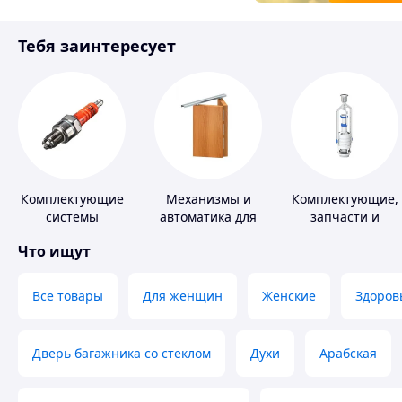
Товары для детей
Тебя заинтересует
Инструмент
Комплектующие
Механизмы и
Комплектующие,
системы
автоматика для
запчасти и
зажигания
окон и дверей
расходные
Что ищут
материалы для
сантехники
Все товары
Для женщин
Женские
Здоров
Дверь багажника со стеклом
Духи
Арабская