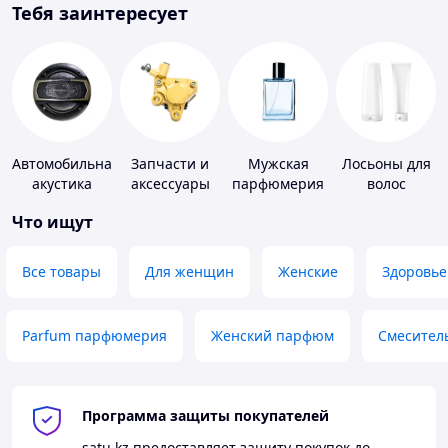
Тебя заинтересует
Автомобильная
Запчасти и
Мужская
Лосьоны для
акустика
аксессуары
парфюмерия
волос
для насосов
Что ищут
Все товары
Для женщин
Женские
Здоровье
Parfum парфюмерия
Женский парфюм
Смесител
Программа защиты покупателей
satu.kz
предоставляет защиту покупок до