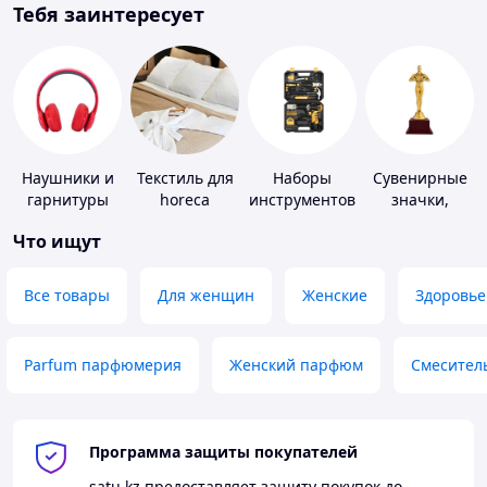
Тебя заинтересует
Наушники и
Текстиль для
Наборы
Сувенирные
гарнитуры
horeca
инструментов
значки,
награды
Что ищут
Все товары
Для женщин
Женские
Здоровье
Parfum парфюмерия
Женский парфюм
Смесител
Программа защиты покупателей
satu.kz
предоставляет защиту покупок до