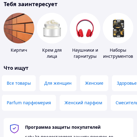
Тебя заинтересует
Кирпич
Крем для
Наушники и
Наборы
лица
гарнитуры
инструментов
Что ищут
Все товары
Для женщин
Женские
Здоровье
Parfum парфюмерия
Женский парфюм
Смесител
Программа защиты покупателей
satu.kz
предоставляет защиту покупок до