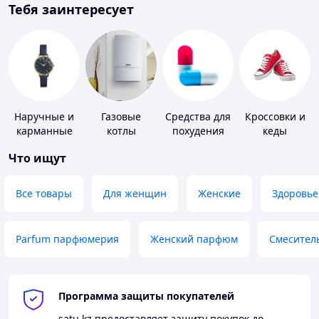
Тебя заинтересует
Наручные и
Газовые
Средства для
Кроссовки и
карманные
котлы
похудения
кеды
часы
Что ищут
Все товары
Для женщин
Женские
Здоровье
Parfum парфюмерия
Женский парфюм
Смесител
Программа защиты покупателей
satu.kz
предоставляет защиту покупок до