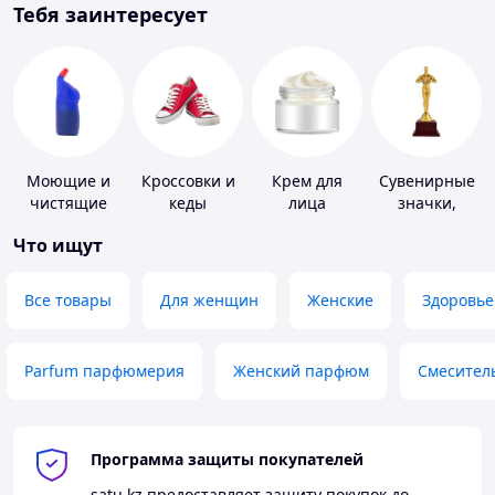
Тебя заинтересует
Моющие и
Кроссовки и
Крем для
Сувенирные
чистящие
кеды
лица
значки,
средства
награды
Что ищут
Все товары
Для женщин
Женские
Здоровье
Parfum парфюмерия
Женский парфюм
Смесител
Программа защиты покупателей
satu.kz
предоставляет защиту покупок до