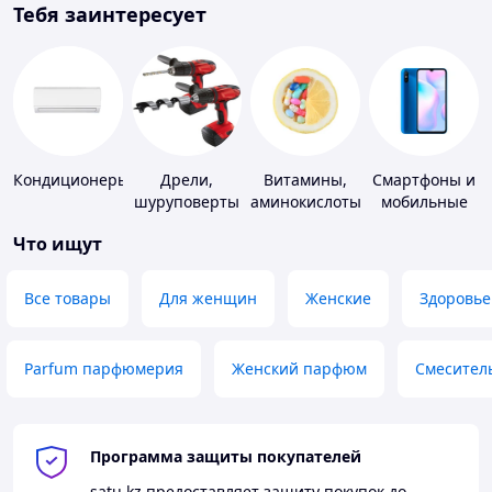
Тебя заинтересует
Кондиционеры
Дрели,
Витамины,
Смартфоны и
шуруповерты
аминокислоты
мобильные
и коферменты
телефоны
Что ищут
Все товары
Для женщин
Женские
Здоровье
Parfum парфюмерия
Женский парфюм
Смесител
Программа защиты покупателей
satu.kz
предоставляет защиту покупок до