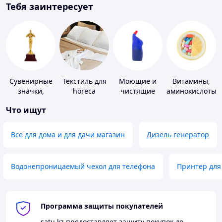
Тебя заинтересует
Сувенирные
Текстиль для
Моющие и
Витамины,
значки,
horeca
чистящие
аминокислоты
награды
средства
и коферменты
Что ищут
Все для дома и для дачи магазин
Дизель генератор
Водонепроницаемый чехол для телефона
Принтер для
Программа защиты покупателей
satu.kz
предоставляет защиту покупок до