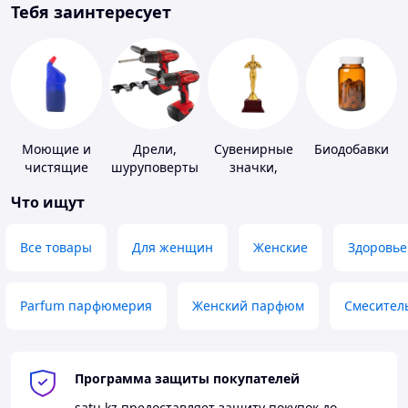
Тебя заинтересует
Моющие и
Дрели,
Сувенирные
Биодобавки
чистящие
шуруповерты
значки,
средства
награды
Что ищут
Все товары
Для женщин
Женские
Здоровье
Parfum парфюмерия
Женский парфюм
Смесител
Программа защиты покупателей
satu.kz
предоставляет защиту покупок до