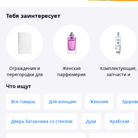
Товары для детей
Тебя заинтересует
Инструмент
Ограждения и
Женская
Комплектующие,
перегородки для
парфюмерия
запчасти и
ванной, душа,
расходные
Что ищут
туалета
материалы для
сантехники
Все товары
Для женщин
Женские
Здоров
Дверь багажника со стеклом
Духи
Арабская