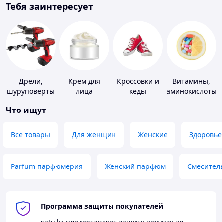
Тебя заинтересует
Дрели,
Крем для
Кроссовки и
Витамины,
шуруповерты
лица
кеды
аминокислоты
и коферменты
Что ищут
Все товары
Для женщин
Женские
Здоровье
Parfum парфюмерия
Женский парфюм
Смесител
Программа защиты покупателей
satu.kz
предоставляет защиту покупок до