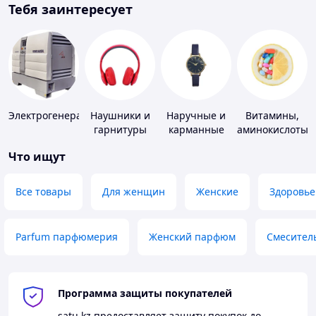
Тебя заинтересует
Электрогенераторы
Наушники и
Наручные и
Витамины,
гарнитуры
карманные
аминокислоты
часы
и коферменты
Что ищут
Все товары
Для женщин
Женские
Здоровье
Parfum парфюмерия
Женский парфюм
Смесител
Программа защиты покупателей
satu.kz
предоставляет защиту покупок до