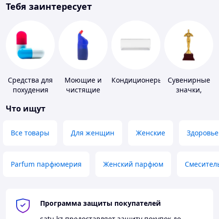
Тебя заинтересует
Средства для
Моющие и
Кондиционеры
Сувенирные
похудения
чистящие
значки,
средства
награды
Что ищут
Все товары
Для женщин
Женские
Здоровье
Parfum парфюмерия
Женский парфюм
Смесител
Программа защиты покупателей
satu.kz
предоставляет защиту покупок до