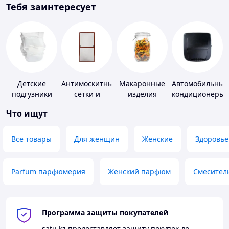
Тебя заинтересует
Детские
Антимоскитные
Макаронные
Автомобильные
подгузники
сетки и
изделия
кондиционеры
комплектующие
Что ищут
к ним
Все товары
Для женщин
Женские
Здоровье
Parfum парфюмерия
Женский парфюм
Смесител
Программа защиты покупателей
satu.kz
предоставляет защиту покупок до