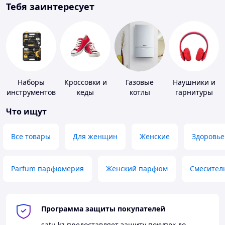
Тебя заинтересует
Наборы
Кроссовки и
Газовые
Наушники и
инструментов
кеды
котлы
гарнитуры
Что ищут
Все товары
Для женщин
Женские
Здоровье
Parfum парфюмерия
Женский парфюм
Смесител
Программа защиты покупателей
satu.kz
предоставляет защиту покупок до