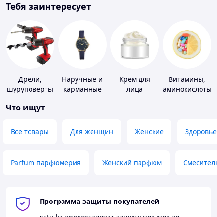
Тебя заинтересует
Дрели,
Наручные и
Крем для
Витамины,
шуруповерты
карманные
лица
аминокислоты
часы
и коферменты
Что ищут
Все товары
Для женщин
Женские
Здоровье
Parfum парфюмерия
Женский парфюм
Смесител
Программа защиты покупателей
satu.kz
предоставляет защиту покупок до