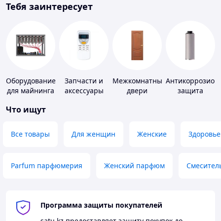
Тебя заинтересует
Оборудование
Запчасти и
Межкомнатные
Антикоррозион
для майнинга
аксессуары
двери
защита
для бытовых
Что ищут
кондиционеров
Все товары
Для женщин
Женские
Здоровье
Parfum парфюмерия
Женский парфюм
Смесител
Программа защиты покупателей
satu.kz
предоставляет защиту покупок до