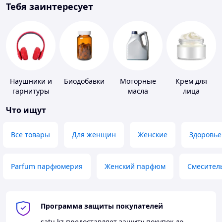
Тебя заинтересует
Наушники и
Биодобавки
Моторные
Крем для
гарнитуры
масла
лица
Что ищут
Все товары
Для женщин
Женские
Здоровье
Parfum парфюмерия
Женский парфюм
Смесител
Программа защиты покупателей
satu.kz
предоставляет защиту покупок до