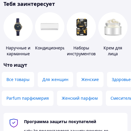
Тебя заинтересует
Наручные и
Кондиционеры
Наборы
Крем для
карманные
инструментов
лица
часы
Что ищут
Все товары
Для женщин
Женские
Здоровье
Parfum парфюмерия
Женский парфюм
Смесител
Программа защиты покупателей
satu.kz
предоставляет защиту покупок до