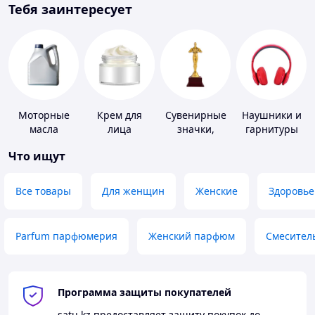
Тебя заинтересует
Моторные
Крем для
Сувенирные
Наушники и
масла
лица
значки,
гарнитуры
награды
Что ищут
Все товары
Для женщин
Женские
Здоровье
Parfum парфюмерия
Женский парфюм
Смесител
Программа защиты покупателей
satu.kz
предоставляет защиту покупок до