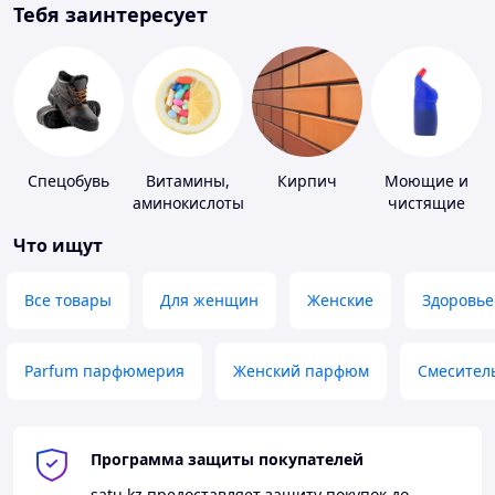
Тебя заинтересует
Спецобувь
Витамины,
Кирпич
Моющие и
аминокислоты
чистящие
и коферменты
средства
Что ищут
Все товары
Для женщин
Женские
Здоровье
Parfum парфюмерия
Женский парфюм
Смесител
Программа защиты покупателей
satu.kz
предоставляет защиту покупок до