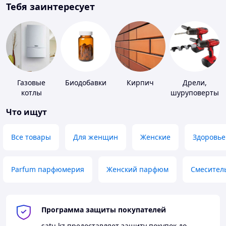
Тебя заинтересует
Газовые
Биодобавки
Кирпич
Дрели,
котлы
шуруповерты
Что ищут
Все товары
Для женщин
Женские
Здоровье
Parfum парфюмерия
Женский парфюм
Смесител
Программа защиты покупателей
satu.kz
предоставляет защиту покупок до