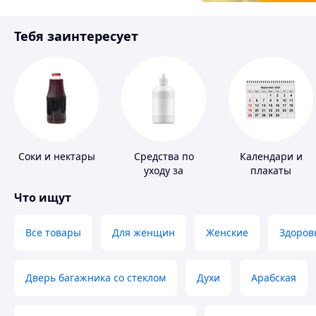
Товары для детей
Тебя заинтересует
Инструмент
Соки и нектары
Средства по
Календари и
уходу за
плакаты
контактными
Что ищут
линзами
Все товары
Для женщин
Женские
Здоров
Дверь багажника со стеклом
Духи
Арабская