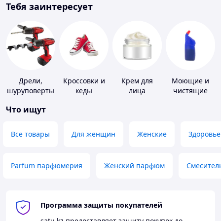
Тебя заинтересует
Дрели,
Кроссовки и
Крем для
Моющие и
шуруповерты
кеды
лица
чистящие
средства
Что ищут
Все товары
Для женщин
Женские
Здоровье
Parfum парфюмерия
Женский парфюм
Смесител
Программа защиты покупателей
satu.kz
предоставляет защиту покупок до