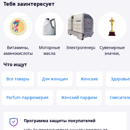
Тебя заинтересует
Витамины,
Моторные
Электрогенераторы
Сувенирные
аминокислоты
масла
значки,
и коферменты
награды
Что ищут
Все товары
Для женщин
Женские
Здоровье
Parfum парфюмерия
Женский парфюм
Смесител
Программа защиты покупателей
satu.kz
предоставляет защиту покупок до