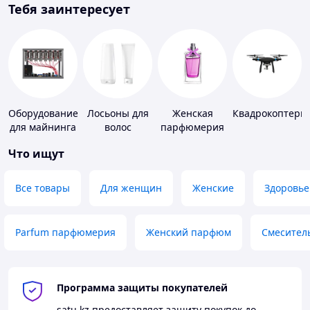
Тебя заинтересует
Оборудование
Лосьоны для
Женская
Квадрокоптеры
для майнинга
волос
парфюмерия
Что ищут
Все товары
Для женщин
Женские
Здоровье
Parfum парфюмерия
Женский парфюм
Смесител
Программа защиты покупателей
satu.kz
предоставляет защиту покупок до