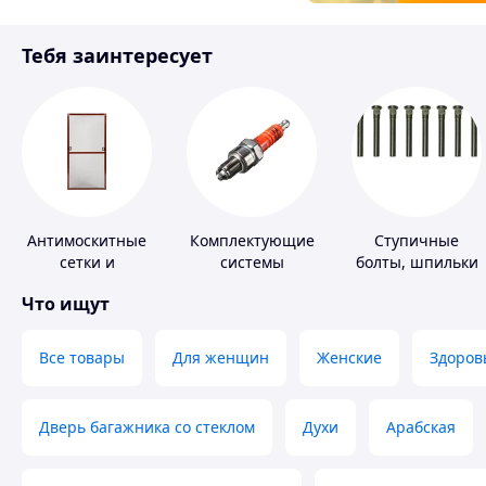
Товары для детей
Тебя заинтересует
Инструмент
Антимоскитные
Комплектующие
Ступичные
сетки и
системы
болты, шпильки
комплектующие
зажигания
и гайки
Что ищут
к ним
Все товары
Для женщин
Женские
Здоров
Дверь багажника со стеклом
Духи
Арабская