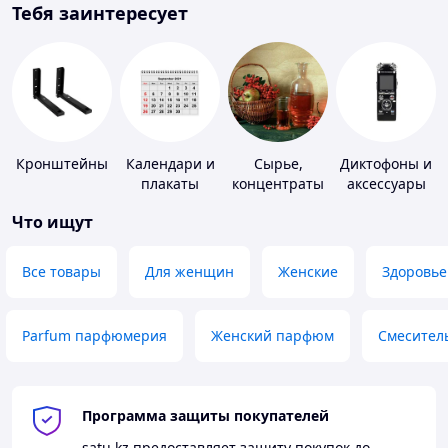
Тебя заинтересует
Кронштейны
Календари и
Сырье,
Диктофоны и
плакаты
концентраты
аксессуары
для
Что ищут
алкогольной
продукции
Все товары
Для женщин
Женские
Здоровье
Parfum парфюмерия
Женский парфюм
Смесител
Программа защиты покупателей
satu.kz
предоставляет защиту покупок до