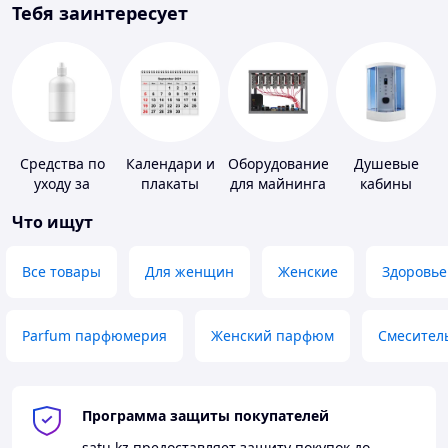
Тебя заинтересует
Средства по
Календари и
Оборудование
Душевые
уходу за
плакаты
для майнинга
кабины
контактными
Что ищут
линзами
Все товары
Для женщин
Женские
Здоровье
Parfum парфюмерия
Женский парфюм
Смесител
Программа защиты покупателей
satu.kz
предоставляет защиту покупок до