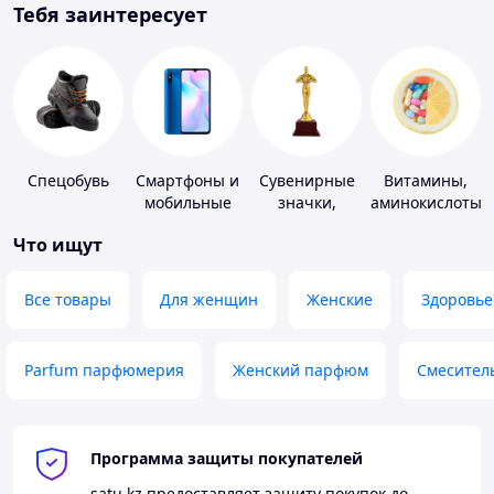
Тебя заинтересует
Спецобувь
Смартфоны и
Сувенирные
Витамины,
мобильные
значки,
аминокислоты
телефоны
награды
и коферменты
Что ищут
Все товары
Для женщин
Женские
Здоровье
Parfum парфюмерия
Женский парфюм
Смесител
Программа защиты покупателей
satu.kz
предоставляет защиту покупок до