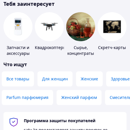
Тебя заинтересует
Запчасти и
Квадрокоптеры
Сырье,
Скретч-карты
аксессуары
концентраты
для бытовых
для
Что ищут
кондиционеров
алкогольной
продукции
Все товары
Для женщин
Женские
Здоровье
Parfum парфюмерия
Женский парфюм
Смесител
Программа защиты покупателей
satu.kz
предоставляет защиту покупок до