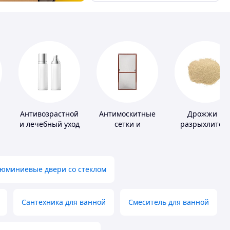
Антивозрастной
Антимоскитные
Дрожжи и
и лечебный уход
сетки и
разрыхлител
за кожей
комплектующие
теста
к ним
юминиевые двери со стеклом
Сантехника для ванной
Смеситель для ванной