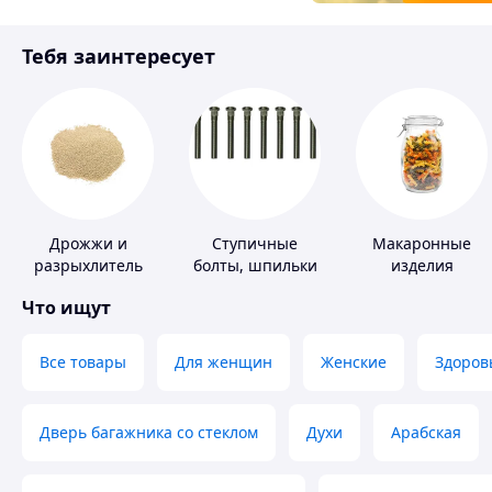
Товары для детей
Тебя заинтересует
Инструмент
Дрожжи и
Ступичные
Макаронные
разрыхлитель
болты, шпильки
изделия
теста
и гайки
Что ищут
Все товары
Для женщин
Женские
Здоров
Дверь багажника со стеклом
Духи
Арабская