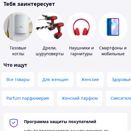
Тебя заинтересует
Газовые
Дрели,
Наушники и
Смартфоны и
котлы
шуруповерты
гарнитуры
мобильные
телефоны
Что ищут
Все товары
Для женщин
Женские
Здоровье
Parfum парфюмерия
Женский парфюм
Смесител
Программа защиты покупателей
satu.kz
предоставляет защиту покупок до