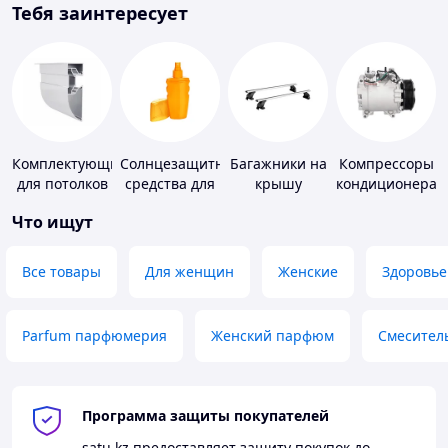
Тебя заинтересует
Комплектующие
Солнцезащитные
Багажники на
Компрессоры
для потолков
средства для
крышу
кондиционера
кожи
Что ищут
Все товары
Для женщин
Женские
Здоровье
Parfum парфюмерия
Женский парфюм
Смесител
Программа защиты покупателей
satu.kz
предоставляет защиту покупок до