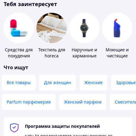
Тебя заинтересует
Средства для
Текстиль для
Наручные и
Моющие и
похудения
horeca
карманные
чистящие
часы
средства
Что ищут
Все товары
Для женщин
Женские
Здоровье
Parfum парфюмерия
Женский парфюм
Смесител
Программа защиты покупателей
satu.kz
предоставляет защиту покупок до