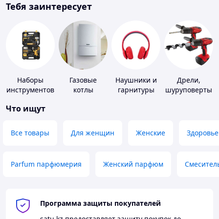
Тебя заинтересует
Наборы
Газовые
Наушники и
Дрели,
инструментов
котлы
гарнитуры
шуруповерты
Что ищут
Все товары
Для женщин
Женские
Здоровье
Parfum парфюмерия
Женский парфюм
Смесител
Программа защиты покупателей
satu.kz
предоставляет защиту покупок до